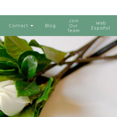
Join
Web
Contact
Blog
Our
Español
Team