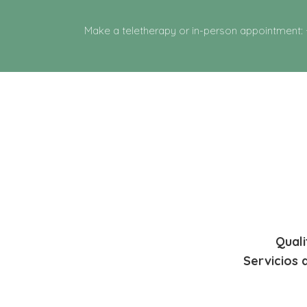
Make a teletherapy or in-person appointment:
Quali
Servicios 