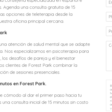
da consejería especializada en español e
ois. Agenda una consulta gratuita de 15
as opciones de teleterapia desde la
estra oficina principal cercana.
Park
una atención de salud mental que se adapte
ra. Nos especializamos en psicoterapia para
 los desafíos de pareja y el bienestar
os clientes de Forest Park combinar la
opción de sesiones presenciales.
nutos en Forest Park.
B
a
h
 cómodo al dar el primer paso hacia tu
e
r
una consulta inicial de 15 minutos sin costo
a
u
.
i