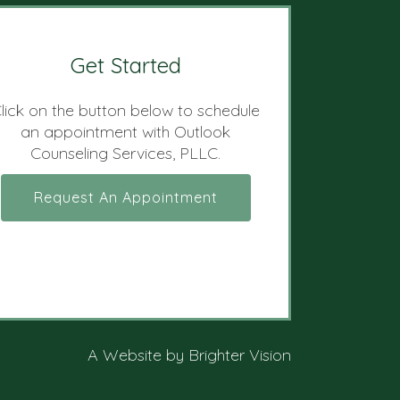
Get Started
lick on the button below to schedule
an appointment with Outlook
Counseling Services, PLLC.
Request An Appointment
A Website by
Brighter Vision