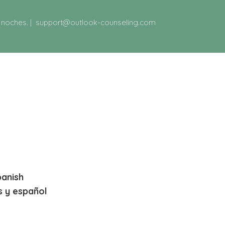
y noches.
|
support@outlook-counseling.com
panish
s y español