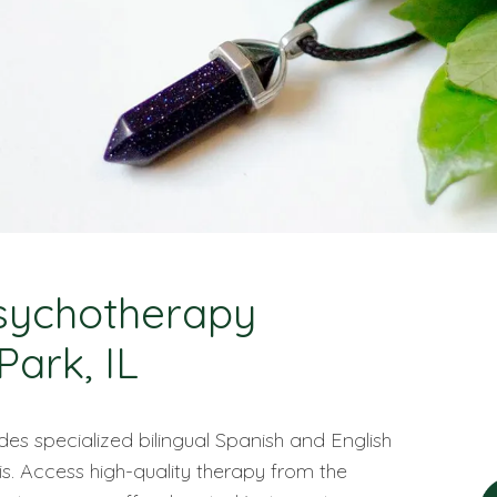
Psychotherapy
Park, IL
es specialized bilingual Spanish and English
nois. Access high-quality therapy from the