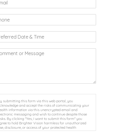
y submitting this form via this web portal, you
cknowledge and accept the risks of communicating your
ealth information via this unencrypted email and
lectronic messaging and wish to continue despite those
isks. By clicking "Yes, I want to submit this form" you
gree to hold Brighter Vision harmless for unauthorized
se, disclosure, or access of your protected health
nformation sent via this electronic means.