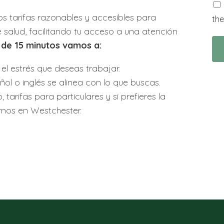
 tarifas razonables y accesibles para
the
salud, facilitando tu acceso a una atención
 de 15 minutos vamos a:
l estrés que deseas trabajar.
ol o inglés se alinea con lo que buscas.
tarifas para particulares y si prefieres la
tarnos en Westchester.