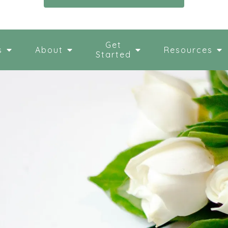
Get
s
About
Resources
Started