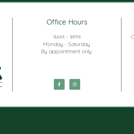
Office Hours
9AM - 9PM
C
Monday - Saturday
By appointment only