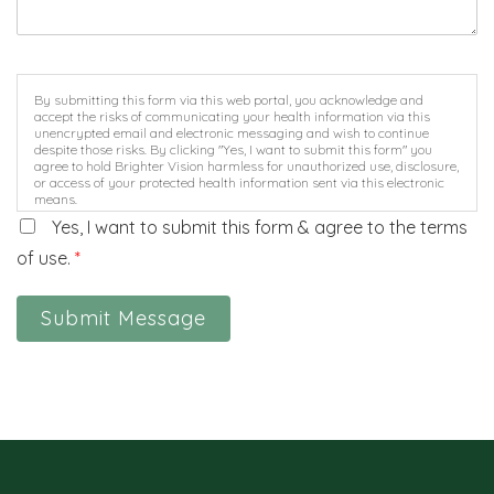
By submitting this form via this web portal, you acknowledge and
accept the risks of communicating your health information via this
unencrypted email and electronic messaging and wish to continue
despite those risks. By clicking "Yes, I want to submit this form" you
agree to hold Brighter Vision harmless for unauthorized use, disclosure,
or access of your protected health information sent via this electronic
means.
Yes, I want to submit this form & agree to the terms
of use.
*
Submit Message